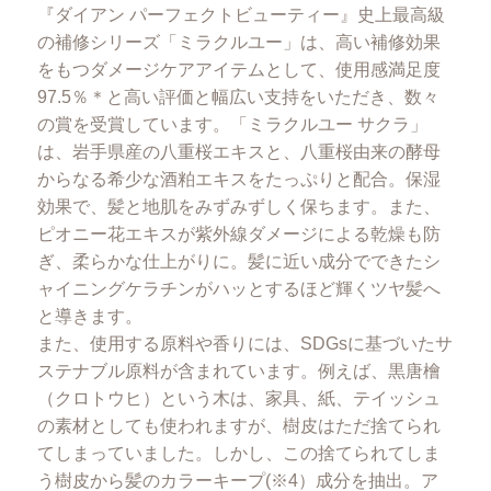
『ダイアン パーフェクトビューティー』史上最高級
の補修シリーズ「ミラクルユー」は、高い補修効果
をもつダメージケアアイテムとして、使用感満足度
97.5％＊と高い評価と幅広い支持をいただき、数々
の賞を受賞しています。「ミラクルユー サクラ」
は、岩手県産の八重桜エキスと、八重桜由来の酵母
からなる希少な酒粕エキスをたっぷりと配合。保湿
効果で、髪と地肌をみずみずしく保ちます。また、
ピオニー花エキスが紫外線ダメージによる乾燥も防
ぎ、柔らかな仕上がりに。髪に近い成分でできたシ
ャイニングケラチンがハッとするほど輝くツヤ髪へ
と導きます。
また、使用する原料や香りには、SDGsに基づいたサ
ステナブル原料が含まれています。例えば、黒唐檜
（クロトウヒ）という木は、家具、紙、テイッシュ
の素材としても使われますが、樹皮はただ捨てられ
てしまっていました。しかし、この捨てられてしま
う樹皮から髪のカラーキープ(※4）成分を抽出。ア