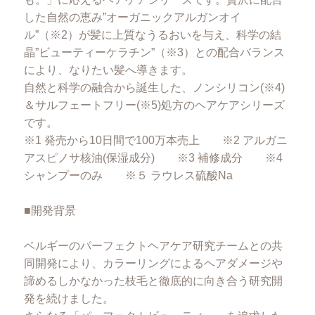
した自然の恵み”オーガニックアルガンオイ
ル”（※2）が髪に上質なうるおいを与え、科学の結
晶”ビューティーケラチン”（※3）との配合バランス
により、なりたい髪へ導きます。
自然と科学の融合から誕生した、ノンシリコン(※4)
＆サルフェートフリー(※5)処方のヘアケアシリーズ
です。
※1 発売から10日間で100万本売上 ※2 アルガニ
アスピノサ核油(保湿成分) ※3 補修成分 ※4
シャンプーのみ ※５ ラウレス硫酸Na
■開発背景
ベルギーのパーフェクトヘアケア研究チームとの共
同開発により、カラーリングによるヘアダメージや
諦めるしかなかった枝毛と徹底的に向き合う研究開
発を続けました。