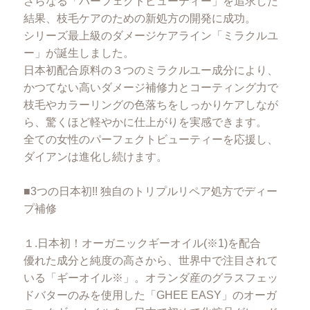
さらなる「パーフェクトビューティー」を追求した
結果、枝毛ケアのための新処方の開発に成功。
シリーズ最上級のダメージケアライン「ミラクルユ
ー」が誕生しました。
日本初配合原料の３つのミラクルユー成分により、
かつてない高いダメージ補修力とコーティング力で
枝毛やカラーリングの色落ちをしっかりケアしなが
ら、驚くほど軽やかに仕上がりを実感できます。
全ての女性のパーフェクトビューティーを応援し、
ダイアンは進化し続けます。
■3つの日本初!! 独自のトリプルリペア処方でディー
プ補修
１.日本初！オーガニックギーオイル(※1)を配合
優れた成分と純度の高さから、世界中で注目されて
いる「ギーオイル※」。オランダ産のグラスフェッ
ドバターのみを使用した「GHEE EASY」のオーガ