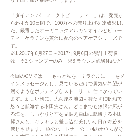
り全国で順次放映いたします。
「ダイアン パーフェクトビューティー」は、発売か
らわずか10日間で、100万本の売り上げを達成※1し
た、厳選したオーガニックアルガンオイルとビュー
ティーケラチンを贅沢に配合のヘアケアシリーズで
す。
※1 2017年8月27日～2017年9月6日の累計出荷個
数 ※2 シャンプーのみ ※3 ラウレス硫酸Naなど
今回のCMでは、「もっと私を、ミラクルに。」をメ
インメッセージとし、見ているだけで勇気や希望が
湧くようなポジティブなストーリーに仕上がってい
ます。新しい朝に、大海原を地図も持たずに帆船で
悠々と航海する本田翼さん。どこまでも無限に広が
る海を、しっかりと前を見据え自由に航海する本田
翼さんと、キラキラと差し込む美しい朝日が奇跡を
感じさせます。 旅のパートナーの１羽のオウムがそ