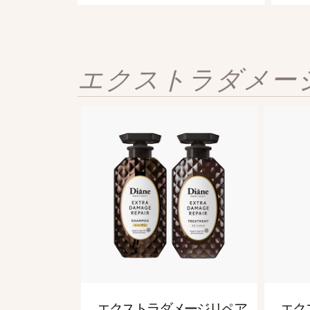
エクストラダメー
シャンプー＆トリートメント [シルキー髪] 450mL
「シルキーシャイン処方」で、指通りなめらかに毛先までうるおい輝くツヤ髪へ。
エクストラダメージ
リペア
エク