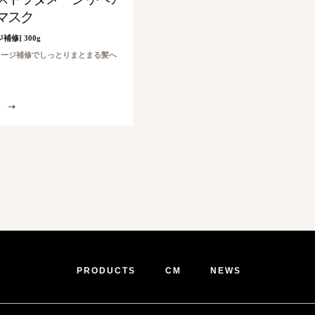
マスク
補修] 300g
メージ補修でしっとりまとまる髪へ
PRODUCTS
CM
NEWS
洗い立てのようなすっきり感。爽やかな香りのリフレッシュ＆スタイリングスプレー