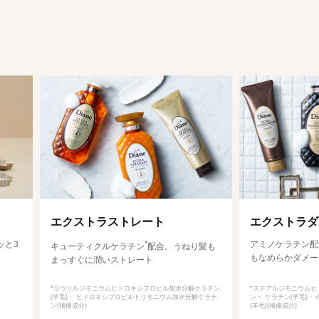
エクストラストレート
エクストラダ
ッと3
*
アミノケラチン配
キューティクルケラチン
配合。うねり髪も
もなめらかダメー
まっすぐに潤いストレート
*ラウリルジモニウムヒドロキシプロピル加水分解ケラチン
*ステアルジモニウムヒ
(羊毛)・ ヒドロキシプロピルトリモニウム加水分解ケラチ
ン・ ケラチン(羊毛)
ン(補修成分)
(羊毛)(補修成分)