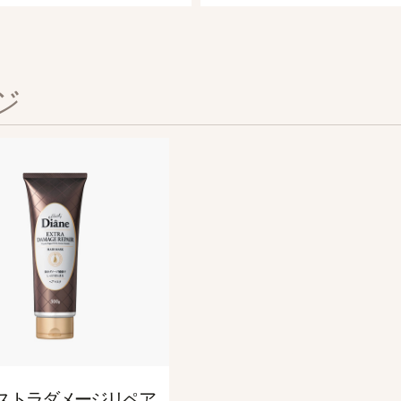
ジ
エクストラスカルプ＆ボリューム
薬用アンチヘアロス＆スカルプスプレー
シャンプー＆トリートメント [ふんわり髪] 450mL
頭皮の乾燥をケアしながら、ぺたんこ髪をふんわりボリュームへ
ストラダメージリペア