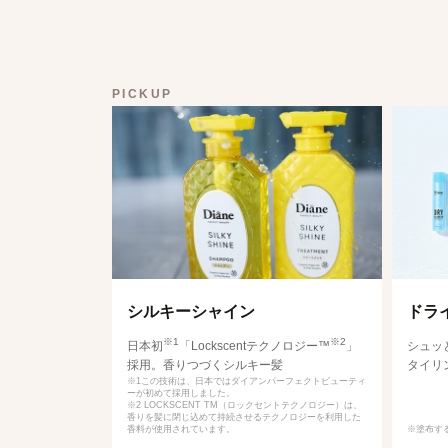
PICKUP
シルキーシャイン
ドラ
※1
※2
日本初
「Lockscentテクノロジー™
」
シュッ
採用。香りつづくシルキー髪
タイリ
※1この技術は、日本ではダイアンパーフェクトビューティ
ーが初めて採用しました。
※2 LOCKSCENT TM（ロックセントテクノロジー）は、
香りを髪に閉じ込めて持続させるテクノロジーを利用した
香料が使用されています。
※塗布す