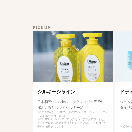
PICKUP
シルキーシャイン
ドラ
※1
※2
日本初
「Lockscentテクノロジー™
」
シュッ
採用。香りつづくシルキー髪
タイリ
※1この技術は、日本ではダイアンパーフェクトビューティ
ーが初めて採用しました。
※2 LOCKSCENT TM（ロックセントテクノロジー）は、
香りを髪に閉じ込めて持続させるテクノロジーを利用した
香料が使用されています。
※塗布す