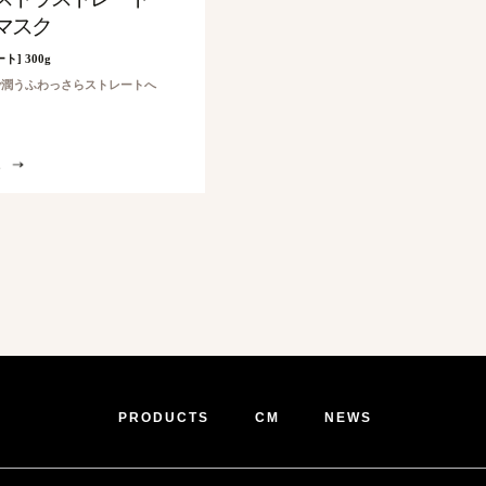
マスク
ト] 300g
で潤うふわっさらストレートへ
PRODUCTS
CM
NEWS
洗い立てのようなすっきり感。爽やかな香りのリフレッシュ＆スタイリングスプレー