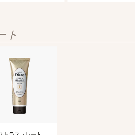
ート
エクストラスカルプ＆ボリューム
薬用アンチヘアロス＆スカルプスプレー
シャンプー＆トリートメント [ふんわり髪] 450mL
頭皮の乾燥をケアしながら、ぺたんこ髪をふんわりボリュームへ
ストラストレート