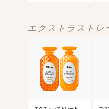
エクストラストレ
シャンプー＆トリートメント [シルキー髪] 450mL
「シルキーシャイン処方」で、指通りなめらかに毛先までうるおい輝くツヤ髪へ。
エクストラ
ストレート
エク