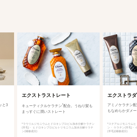
エクストラストレート
エクストラダ
ッと3
*
アミノケラチン配
キューティクルケラチン
配合。うねり髪も
もなめらかダメー
まっすぐに潤いストレート
*ラウリルジモニウムヒドロキシプロピル加水分解ケラチン
*ステアルジモニウムヒ
(羊毛)・ ヒドロキシプロピルトリモニウム加水分解ケラチ
ン・ ケラチン(羊毛)
ン(補修成分)
(羊毛)(補修成分)